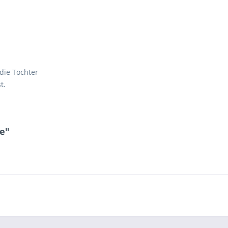
 die Tochter
t.
e"