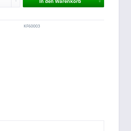
In den
Warenkorb
KF60003